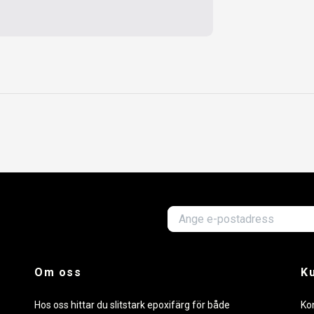
Om oss
K
Hos oss hittar du slitstark epoxifärg för både
Ko