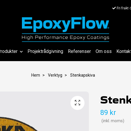
Fri frakt
rodukter
Projektrådgivning
Referenser
Om oss
Kontak
Hem
Verktyg
Stenkapskiva
Stenk
89 kr
(inkl. moms)