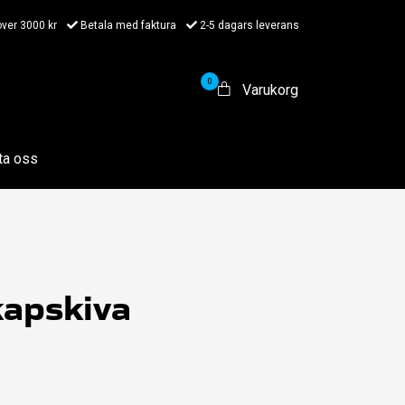
 över 3000 kr
Betala med faktura
2-5 dagars leverans
0
Varukorg
ta oss
apskiva