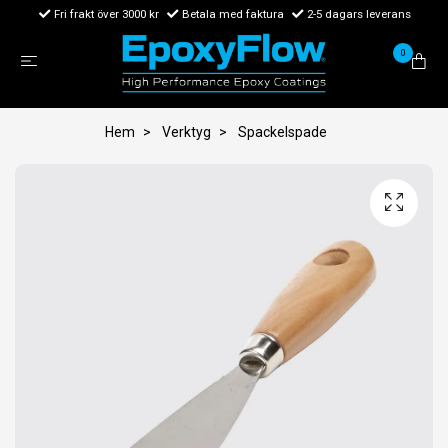
Fri frakt över 3000 kr
Betala med faktura
2-5 dagars leverans
0
Hem
Verktyg
Spackelspade