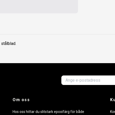
stålblad.
Om oss
K
Hos oss hittar du slitstark epoxifärg för både
Ko