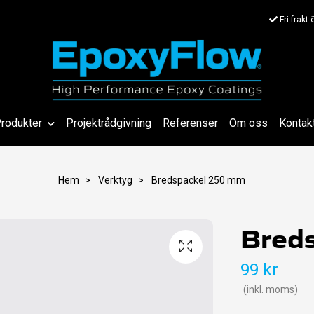
Fri frakt
rodukter
Projektrådgivning
Referenser
Om oss
Kontak
Hem
Verktyg
Bredspackel 250 mm
Bred
99 kr
(inkl. moms)