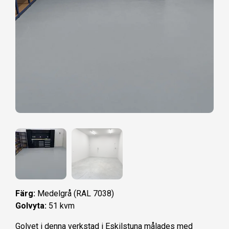
Färg:
Medelgrå (RAL 7038)
Golvyta:
51 kvm
Golvet i denna verkstad i Eskilstuna målades med