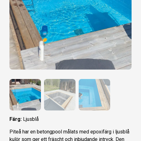
Färg:
Ljusblå
Piteå har en betongpool målats med epoxifärg i ljusblå
kulör som ger ett fräscht och inbjudande intryck. Den