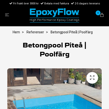
Fri frakt över 3000 kr
Betala med faktura
2-5 dagars leverans
0
Hem
Referenser
Betongpool Piteå | Poolfärg
Betongpool Piteå |
Poolfärg