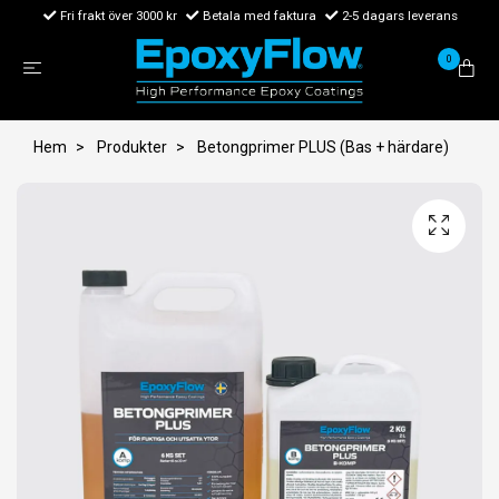
Fri frakt över 3000 kr
Betala med faktura
2-5 dagars leverans
0
Hem
Produkter
Betongprimer PLUS (Bas + härdare)