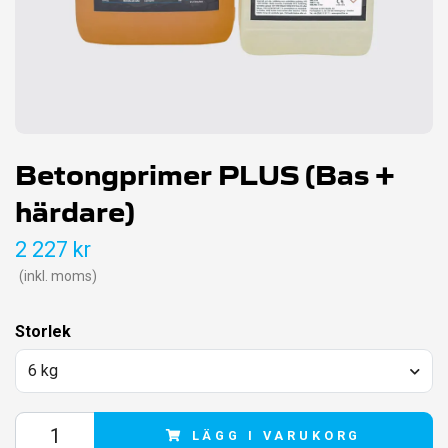
Betongprimer PLUS (Bas +
härdare)
2 227 kr
(inkl. moms)
Storlek
6 kg
LÄGG I VARUKORG